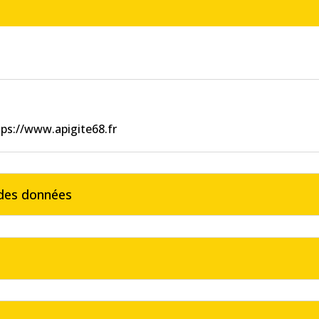
tps://www.apigite68.fr
 des données