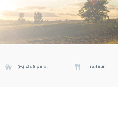


3-4 ch. 8 pers.
Traiteur