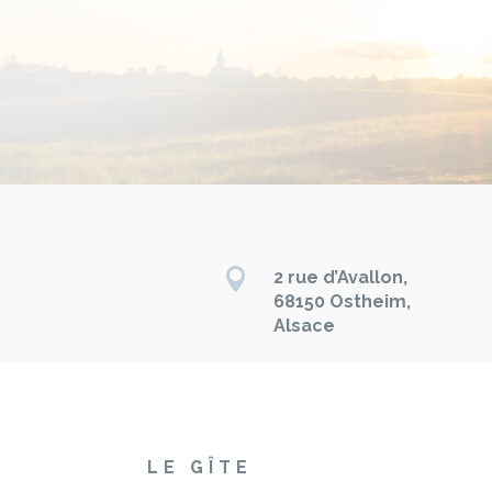

2 rue d’Avallon,
68150 Ostheim,
Alsace
LE GÎTE